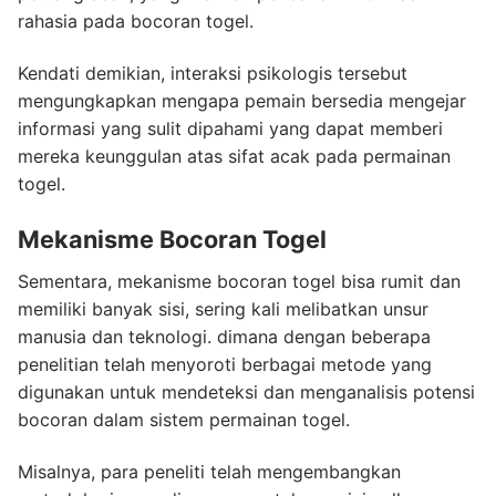
rahasia pada bocoran togel.
Kendati demikian, interaksi psikologis tersebut
mengungkapkan mengapa pemain bersedia mengejar
informasi yang sulit dipahami yang dapat memberi
mereka keunggulan atas sifat acak pada permainan
togel.
Mekanisme Bocoran Togel
Sementara, mekanisme bocoran togel bisa rumit dan
memiliki banyak sisi, sering kali melibatkan unsur
manusia dan teknologi. dimana dengan beberapa
penelitian telah menyoroti berbagai metode yang
digunakan untuk mendeteksi dan menganalisis potensi
bocoran dalam sistem permainan togel.
Misalnya, para peneliti telah mengembangkan