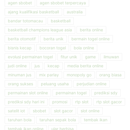
agen sbobet
agen sbobet terpercaya
ajang kualifikasi basketball
australia
bandar totomacau
basketball
basketball champions league asia
berita online
berita otomotif
berita unik
bermain togel online
bisnis kecap
bocoran togel
bola online
evolusi permainan togel
fitur unik
game
ilmuwan
judi online
jus
kecap
media berita online
minuman jus
mix parlay
monopoly go
orang biasa
orang sukses
peluang usaha
perjudian online
permainan slot online
permainan togel
prediksi sdy
prediksi sdy hari ini
promosi
rtp slot
rtp slot gacor
satelit iot
sbobet
slot gacor
slot online
taruhan bola
taruhan sepak bola
tembak ikan
tembak ikan online
ular berbisa