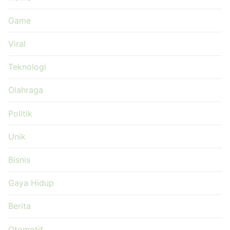
Game
Viral
Teknologi
Olahraga
Politik
Unik
Bisnis
Gaya Hidup
Berita
Otomotif