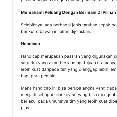
Memahami Peluang Dengan Bermain Di Pilihan 
Selebihnya, ada berbagai jenis taruhan sepak bo
berikut dibawah ini akan dijelaskan.
Handicap
Handicap merupakan pasaran yang digunakan un
satu tim yang akan bertanding. tujuan utaman
lebih kuat daripada tim yang dianggap lebih le
bagi para pemain.
Maka handicap ini bisa berupa angka yang dapat b
menjadi sebagai nilai key an yang bisa mengu
berlaku. pada umumnya tim yang lebih kuat diber
plus.