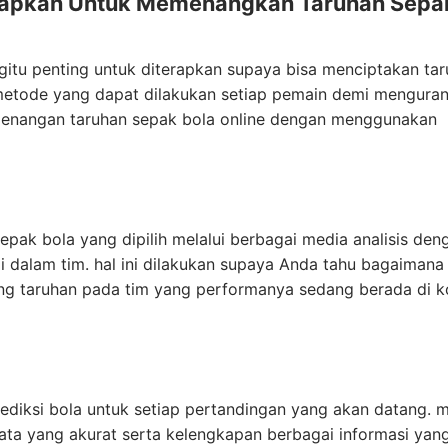
terapkan Untuk Memenangkan Taruhan Sepa
gitu penting untuk diterapkan supaya bisa menciptakan ta
metode yang dapat dilakukan setiap pemain demi menguran
menangan taruhan sepak bola online dengan menggunakan
sepak bola yang dipilih melalui berbagai media analisis den
 dalam tim. hal ini dilakukan supaya Anda tahu bagaimana
 taruhan pada tim yang performanya sedang berada di k
rediksi bola untuk setiap pertandingan yang akan datang. 
 data yang akurat serta kelengkapan berbagai informasi yan