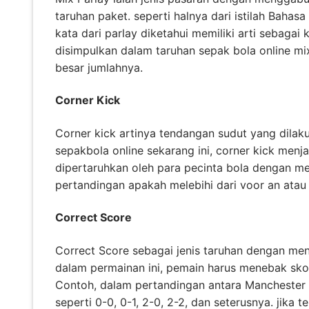
taruhan paket. seperti halnya dari istilah Baha
kata dari parlay diketahui memiliki arti sebagai
disimpulkan dalam taruhan sepak bola online 
besar jumlahnya.
Corner Kick
Corner kick artinya tendangan sudut yang dila
sepakbola online sekarang ini, corner kick menja
dipertaruhkan oleh para pecinta bola dengan m
pertandingan apakah melebihi dari voor an atau 
Correct Score
Correct Score sebagai jenis taruhan dengan men
dalam permainan ini, pemain harus menebak skor
Contoh, dalam pertandingan antara Manchester 
seperti 0-0, 0-1, 2-0, 2-2, dan seterusnya. jik