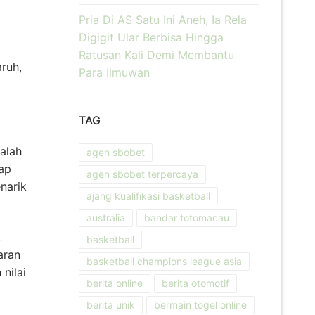
Pria Di AS Satu Ini Aneh, Ia Rela
Digigit Ular Berbisa Hingga
Ratusan Kali Demi Membantu
ruh,
Para Ilmuwan
TAG
alah
agen sbobet
ap
agen sbobet terpercaya
narik
ajang kualifikasi basketball
australia
bandar totomacau
t
basketball
aran
basketball champions league asia
nilai
berita online
berita otomotif
berita unik
bermain togel online