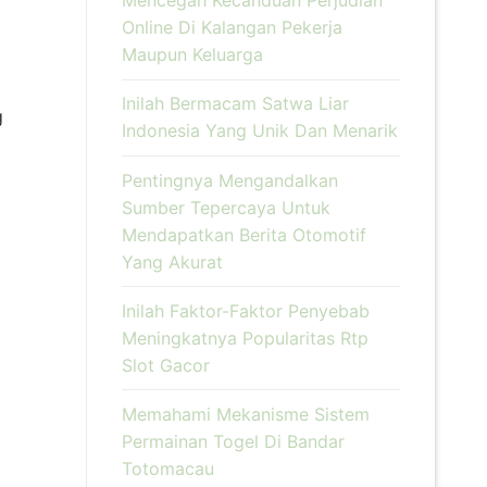
Mencegah Kecanduan Perjudian
Online Di Kalangan Pekerja
Maupun Keluarga
Inilah Bermacam Satwa Liar
g
Indonesia Yang Unik Dan Menarik
Pentingnya Mengandalkan
Sumber Tepercaya Untuk
Mendapatkan Berita Otomotif
Yang Akurat
Inilah Faktor-Faktor Penyebab
Meningkatnya Popularitas Rtp
Slot Gacor
Memahami Mekanisme Sistem
Permainan Togel Di Bandar
Totomacau