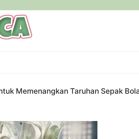
Untuk Memenangkan Taruhan Sepak Bol