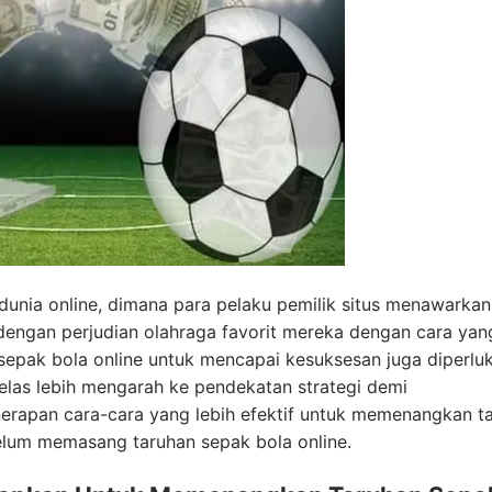
dunia online, dimana para pelaku pemilik situs menawarkan
engan perjudian olahraga favorit mereka dengan cara yang
n sepak bola online untuk mencapai kesuksesan juga diperlu
 jelas lebih mengarah ke pendekatan strategi demi
rapan cara-cara yang lebih efektif untuk memenangkan t
elum memasang taruhan sepak bola online.