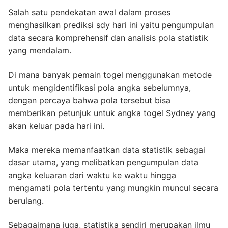
Salah satu pendekatan awal dalam proses
menghasilkan prediksi sdy hari ini yaitu pengumpulan
data secara komprehensif dan analisis pola statistik
yang mendalam.
Di mana banyak pemain togel menggunakan metode
untuk mengidentifikasi pola angka sebelumnya,
dengan percaya bahwa pola tersebut bisa
memberikan petunjuk untuk angka togel Sydney yang
akan keluar pada hari ini.
Maka mereka memanfaatkan data statistik sebagai
dasar utama, yang melibatkan pengumpulan data
angka keluaran dari waktu ke waktu hingga
mengamati pola tertentu yang mungkin muncul secara
berulang.
Sebagaimana juga, statistika sendiri merupakan ilmu