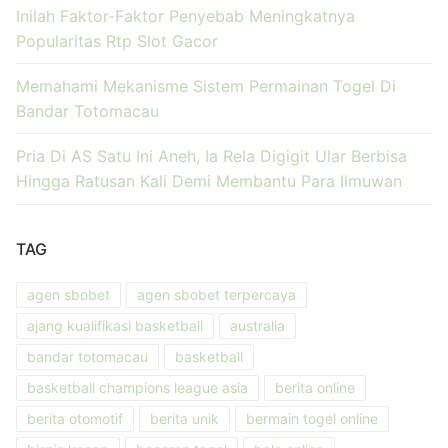
Inilah Faktor-Faktor Penyebab Meningkatnya
Popularitas Rtp Slot Gacor
Memahami Mekanisme Sistem Permainan Togel Di
Bandar Totomacau
Pria Di AS Satu Ini Aneh, Ia Rela Digigit Ular Berbisa
Hingga Ratusan Kali Demi Membantu Para Ilmuwan
TAG
agen sbobet
agen sbobet terpercaya
ajang kualifikasi basketball
australia
bandar totomacau
basketball
basketball champions league asia
berita online
berita otomotif
berita unik
bermain togel online