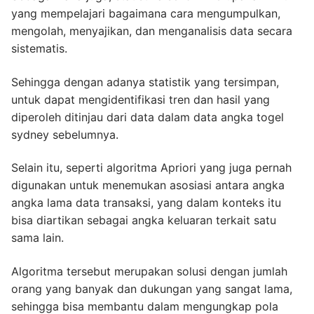
yang mempelajari bagaimana cara mengumpulkan,
mengolah, menyajikan, dan menganalisis data secara
sistematis.
Sehingga dengan adanya statistik yang tersimpan,
untuk dapat mengidentifikasi tren dan hasil yang
diperoleh ditinjau dari data dalam data angka togel
sydney sebelumnya.
Selain itu, seperti algoritma Apriori yang juga pernah
digunakan untuk menemukan asosiasi antara angka
angka lama data transaksi, yang dalam konteks itu
bisa diartikan sebagai angka keluaran terkait satu
sama lain.
Algoritma tersebut merupakan solusi dengan jumlah
orang yang banyak dan dukungan yang sangat lama,
sehingga bisa membantu dalam mengungkap pola