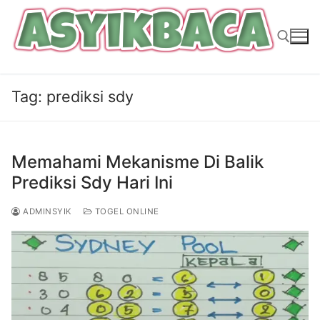
Lompat
ke
konten
Tag:
prediksi sdy
Cari:
Memahami Mekanisme Di Balik
Prediksi Sdy Hari Ini
ADMINSYIK
TOGEL ONLINE