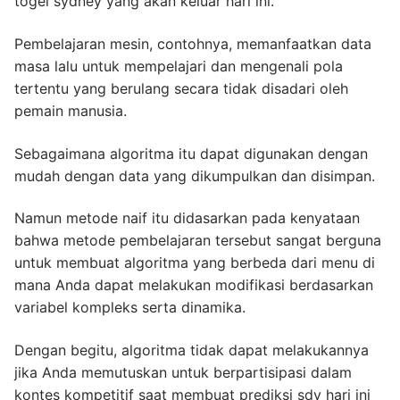
togel sydney yang akan keluar hari ini.
Pembelajaran mesin, contohnya, memanfaatkan data
masa lalu untuk mempelajari dan mengenali pola
tertentu yang berulang secara tidak disadari oleh
pemain manusia.
Sebagaimana algoritma itu dapat digunakan dengan
mudah dengan data yang dikumpulkan dan disimpan.
Namun metode naif itu didasarkan pada kenyataan
bahwa metode pembelajaran tersebut sangat berguna
untuk membuat algoritma yang berbeda dari menu di
mana Anda dapat melakukan modifikasi berdasarkan
variabel kompleks serta dinamika.
Dengan begitu, algoritma tidak dapat melakukannya
jika Anda memutuskan untuk berpartisipasi dalam
kontes kompetitif saat membuat prediksi sdy hari ini