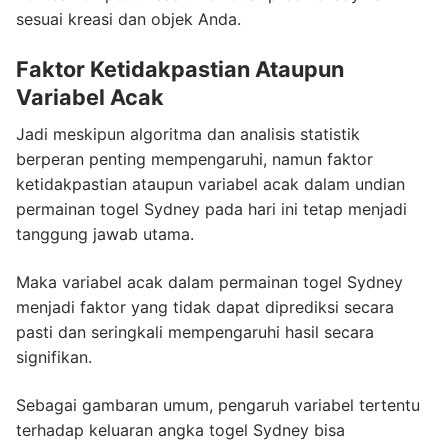
sesuai kreasi dan objek Anda.
Faktor Ketidakpastian Ataupun
Variabel Acak
Jadi meskipun algoritma dan analisis statistik
berperan penting mempengaruhi, namun faktor
ketidakpastian ataupun variabel acak dalam undian
permainan togel Sydney pada hari ini tetap menjadi
tanggung jawab utama.
Maka variabel acak dalam permainan togel Sydney
menjadi faktor yang tidak dapat diprediksi secara
pasti dan seringkali mempengaruhi hasil secara
signifikan.
Sebagai gambaran umum, pengaruh variabel tertentu
terhadap keluaran angka togel Sydney bisa