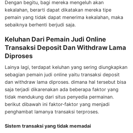
Dengan begitu, bagi mereka mengeluh akan
kekalahan, berarti dapat dikatakan mereka tipe
pemain yang tidak dapat menerima kekalahan, maka
sebaiknya berhenti berjudi saja.
Keluhan Dari Pemain Judi Online
Transaksi Deposit Dan Withdraw Lama
Diproses
Lainya lagi, terdapat keluhan yang sering diungkapkan
sebagian pemain judi online yaitu transaksi deposit
dan withdraw lama diproses. dimana hal tersebut bisa
saja terjadi dikarenakan ada beberapa faktor yang
tidak mendukung dari situs penyedia permainan.
berikut dibawah ini faktor-faktor yang menjadi
penghambat lamanya transaksi terproses.
Sistem transaksi yang tidak memadai