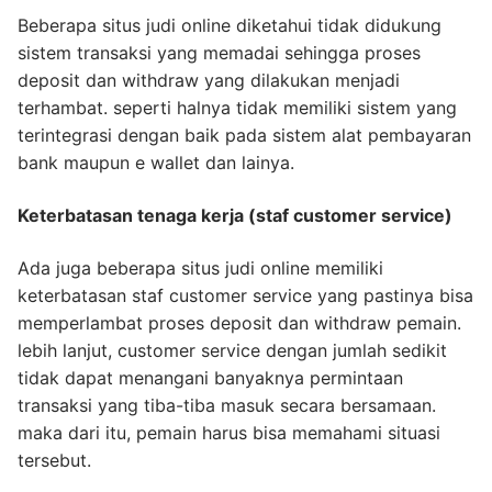
Beberapa situs judi online diketahui tidak didukung
sistem transaksi yang memadai sehingga proses
deposit dan withdraw yang dilakukan menjadi
terhambat. seperti halnya tidak memiliki sistem yang
terintegrasi dengan baik pada sistem alat pembayaran
bank maupun e wallet dan lainya.
Keterbatasan tenaga kerja (staf customer service)
Ada juga beberapa situs judi online memiliki
keterbatasan staf customer service yang pastinya bisa
memperlambat proses deposit dan withdraw pemain.
lebih lanjut, customer service dengan jumlah sedikit
tidak dapat menangani banyaknya permintaan
transaksi yang tiba-tiba masuk secara bersamaan.
maka dari itu, pemain harus bisa memahami situasi
tersebut.