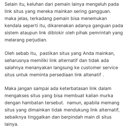
Selain itu, keluhan dari pemain lainya mengeluh pada
link situs yang mereka mainkan sering gangguan.
maka jelas, terkadang pemain bisa menemukan
kendala seperti itu, dikarenakan adanya ganguan pada
sistem ataupun link diblokir oleh pihak pemrintah yang
melarang perjudian.
Oleh sebab itu, pastikan situs yang Anda mainkan,
seharusnya memiliki link alternatif dan tidak ada
salahnya menanyakan langsung ke customer service
situs untuk meminta persediaan link altenatif .
Maka jangan sampai ada keterbatasan link dalam
mengakses situs yang bisa membuat kalian murka
dengan hambatan tersebut. namun, apabila memang
situs yang dimainkan tidak mendukung link alternatif,
sebaiknya tinggalkan dan berpindah main di situs
lainya.