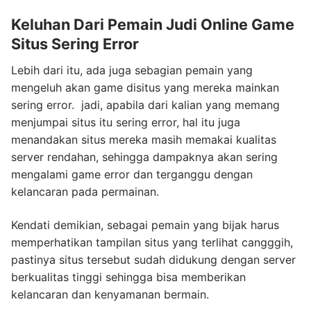
Keluhan Dari Pemain Judi Online Game
Situs Sering Error
Lebih dari itu, ada juga sebagian pemain yang
mengeluh akan game disitus yang mereka mainkan
sering error. jadi, apabila dari kalian yang memang
menjumpai situs itu sering error, hal itu juga
menandakan situs mereka masih memakai kualitas
server rendahan, sehingga dampaknya akan sering
mengalami game error dan terganggu dengan
kelancaran pada permainan.
Kendati demikian, sebagai pemain yang bijak harus
memperhatikan tampilan situs yang terlihat cangggih,
pastinya situs tersebut sudah didukung dengan server
berkualitas tinggi sehingga bisa memberikan
kelancaran dan kenyamanan bermain.