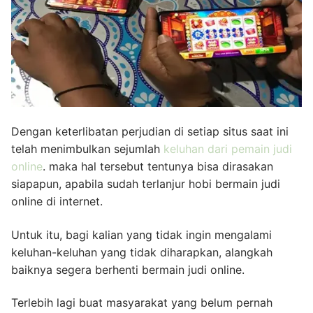
Dengan keterlibatan perjudian di setiap situs saat ini
telah menimbulkan sejumlah
keluhan dari pemain judi
online
. maka hal tersebut tentunya bisa dirasakan
siapapun, apabila sudah terlanjur hobi bermain judi
online di internet.
Untuk itu, bagi kalian yang tidak ingin mengalami
keluhan-keluhan yang tidak diharapkan, alangkah
baiknya segera berhenti bermain judi online.
Terlebih lagi buat masyarakat yang belum pernah