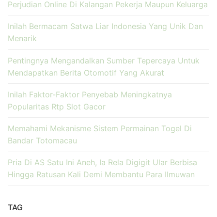
Perjudian Online Di Kalangan Pekerja Maupun Keluarga
Inilah Bermacam Satwa Liar Indonesia Yang Unik Dan
Menarik
Pentingnya Mengandalkan Sumber Tepercaya Untuk
Mendapatkan Berita Otomotif Yang Akurat
Inilah Faktor-Faktor Penyebab Meningkatnya
Popularitas Rtp Slot Gacor
Memahami Mekanisme Sistem Permainan Togel Di
Bandar Totomacau
Pria Di AS Satu Ini Aneh, Ia Rela Digigit Ular Berbisa
Hingga Ratusan Kali Demi Membantu Para Ilmuwan
TAG