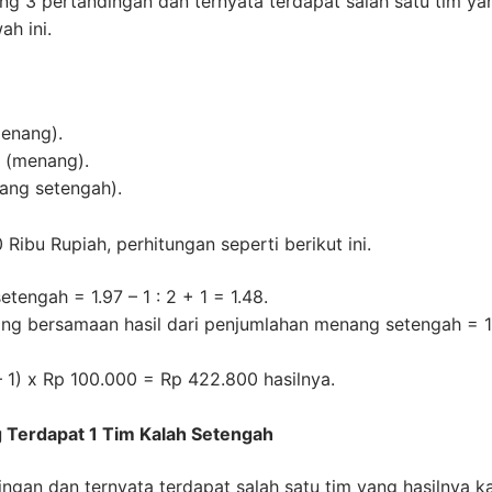
 3 pertandingan dan ternyata terdapat salah satu tim ya
ah ini.
menang).
 (menang).
ang setengah).
Ribu Rupiah, perhitungan seperti berikut ini.
engah = 1.97 – 1 : 2 + 1 = 1.48.
ng bersamaan hasil dari penjumlahan menang setengah = 1
– 1) x Rp 100.000 = Rp 422.800 hasilnya.
 Terdapat 1 Tim Kalah Setengah
an dan ternyata terdapat salah satu tim yang hasilnya k