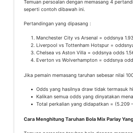
Temuan persoalan dengan memasang 4 pertanding
seperti contoh dibawah ini.
Pertandingan yang dipasang :
Manchester City vs Arsenal = oddsnya 1.9
Liverpool vs Tottenham Hotspur = oddsnya
Chelsea vs Aston Villa = oddsnya odds 1.5
Everton vs Wolverhampton = oddsnya odds
Jika pemain memasang taruhan sebesar nilai 100 
Odds yang hasilnya draw tidak termasuk h
Kalikan semua odds yang dinyatakan menan
Total perkalian yang didapatkan = (5.209 
Cara Menghitung Taruhan Bola Mix Parlay Ya