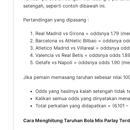
setengah, seperti contoh dibawah ini.
Pertandingan yang dipasang :
Real Madrid vs Girona = oddsnya 1.79 (me
Barcelona vs Athletic Bilbao = oddsnya od
Atletico Madrid vs Villareal = oddsnya odd
Valencia vs Real Betis = oddsnya odds 1.89
Getafe vs Napoli = oddsnya odds 1.90 (me
Jika pemain memasang taruhan sebesar nilai 100 
Odds yang hasilnya kalah setengah tidak t
Kalikan semua odds yang dinyatakan menang,
Total perkalian yang didapatkan = (6.101 –
Cara Menghitung Taruhan Bola Mix Parlay Ter