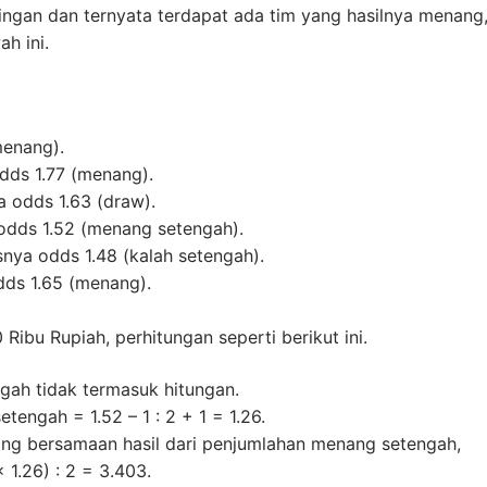
gan dan ternyata terdapat ada tim yang hasilnya menang,
h ini.
menang).
dds 1.77 (menang).
 odds 1.63 (draw).
odds 1.52 (menang setengah).
nya odds 1.48 (kalah setengah).
ds 1.65 (menang).
Ribu Rupiah, perhitungan seperti berikut ini.
gah tidak termasuk hitungan.
engah = 1.52 – 1 : 2 + 1 = 1.26.
ng bersamaan hasil dari penjumlahan menang setengah,
 1.26) : 2 = 3.403.