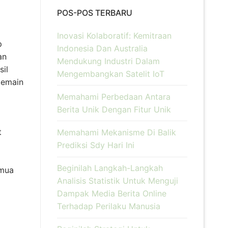
POS-POS TERBARU
Inovasi Kolaboratif: Kemitraan
p
Indonesia Dan Australia
an
Mendukung Industri Dalam
sil
Mengembangkan Satelit IoT
pemain
Memahami Perbedaan Antara
Berita Unik Dengan Fitur Unik
t
Memahami Mekanisme Di Balik
Prediksi Sdy Hari Ini
Beginilah Langkah-Langkah
emua
Analisis Statistik Untuk Menguji
Dampak Media Berita Online
Terhadap Perilaku Manusia