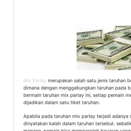
Mix Parlay
merupakan salah satu jenis taruhan b
dimana dengan menggabungkan taruhan pada beb
bermain taruhan mix parlay ini, setiap pemain m
dijadikan dalam satu tiket taruhan.
Apabila pada taruhan mix parlay terjadi adanya
dinyatakan kalah dalam taruhan tersebut. sebal
menang, pemain bisa memperoleh bayaran yang l