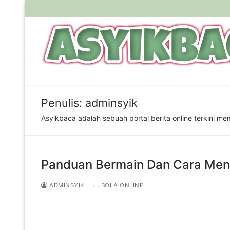
Lompat
ke
konten
Penulis:
adminsyik
Asyikbaca adalah sebuah portal berita online terkini m
Panduan Bermain Dan Cara Meng
ADMINSYIK
BOLA ONLINE