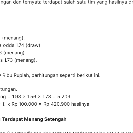
an dan ternyata terdapat salah satu tim yang hasilnya d
3 (menang).
 odds 1.74 (draw).
6 (menang).
 1.73 (menang).
Ribu Rupiah, perhitungan seperti berikut ini.
itungan.
g = 1.93 x 1.56 x 1.73 = 5.209.
– 1) x Rp 100.000 = Rp 420.900 hasilnya.
ng Terdapat Menang Setengah