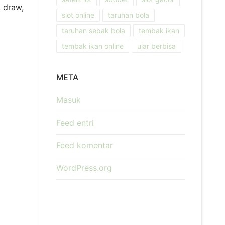
 draw,
slot online
taruhan bola
taruhan sepak bola
tembak ikan
tembak ikan online
ular berbisa
META
Masuk
Feed entri
Feed komentar
WordPress.org