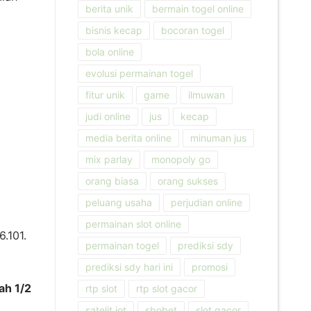
berita unik
bermain togel online
bisnis kecap
bocoran togel
bola online
evolusi permainan togel
fitur unik
game
ilmuwan
judi online
jus
kecap
media berita online
minuman jus
mix parlay
monopoly go
orang biasa
orang sukses
peluang usaha
perjudian online
permainan slot online
.101.
permainan togel
prediksi sdy
prediksi sdy hari ini
promosi
ah 1/2
rtp slot
rtp slot gacor
satelit iot
sbobet
slot gacor