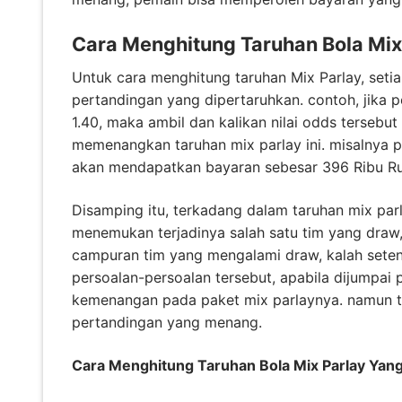
Cara Menghitung Taruhan Bola Mix
Untuk cara menghitung taruhan Mix Parlay, seti
pertandingan yang dipertaruhkan. contoh, jika p
1.40, maka ambil dan kalikan nilai odds tersebut 
memenangkan taruhan mix parlay ini. misalnya
akan mendapatkan bayaran sebesar 396 Ribu Ru
Disamping itu, terkadang dalam taruhan mix parla
menemukan terjadinya salah satu tim yang draw
campuran tim yang mengalami draw, kalah seten
persoalan-persoalan tersebut, apabila dijumpai
kemenangan pada paket mix parlaynya. namun t
pertandingan yang menang.
Cara Menghitung Taruhan Bola Mix Parlay Yang