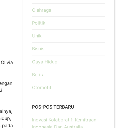
Olahraga
Politik
Unik
Bisnis
Gaya Hidup
 Olivia
Berita
dengan
Otomotif
i
POS-POS TERBARU
alnya,
idup,
Inovasi Kolaboratif: Kemitraan
n pada
Indonesia Dan Australia