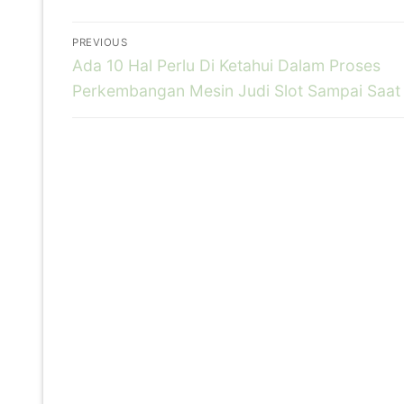
Navigasi
PREVIOUS
pos
Previous
Ada 10 Hal Perlu Di Ketahui Dalam Proses
post:
Perkembangan Mesin Judi Slot Sampai Saat 