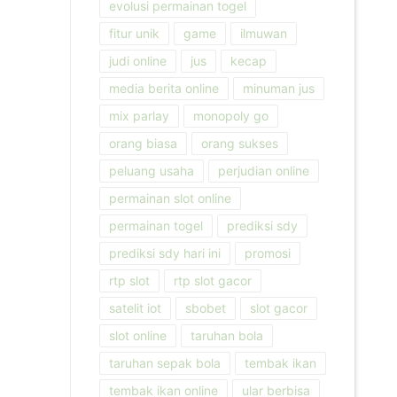
evolusi permainan togel
fitur unik
game
ilmuwan
judi online
jus
kecap
media berita online
minuman jus
mix parlay
monopoly go
orang biasa
orang sukses
peluang usaha
perjudian online
permainan slot online
permainan togel
prediksi sdy
prediksi sdy hari ini
promosi
rtp slot
rtp slot gacor
satelit iot
sbobet
slot gacor
slot online
taruhan bola
taruhan sepak bola
tembak ikan
tembak ikan online
ular berbisa