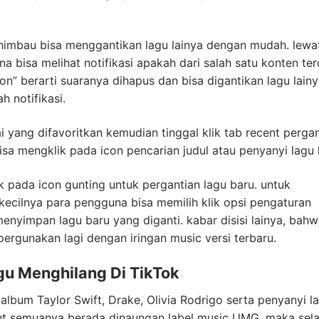
himbau bisa menggantikan lagu lainya dengan mudah. lewa
 bisa melihat notifikasi apakah dari salah satu konten te
on” berarti suaranya dihapus dan bisa digantikan lagu lain
 notifikasi.
 yang difavoritkan kemudian tinggal klik tab recent pergan
isa mengklik pada icon pencarian judul atau penyanyi lagu l
k pada icon gunting untuk pergantian lagu baru. untuk
kecilnya para pengguna bisa memilih klik opsi pengaturan
menyimpan lagu baru yang diganti. kabar disisi lainya, bah
ipergunakan lagi dengan iringan music versi terbaru.
gu Menghilang Di TikTok
 album Taylor Swift, Drake, Olivia Rodrigo serta penyanyi l
ebut semuanya berada dinaungan label music UMG. maka sel