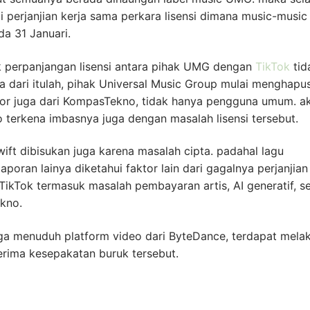
perjanjian kerja sama perkara lisensi dimana music-music
a 31 Januari.
uk perpanjangan lisensi antara pihak UMG dengan
TikTok
tid
a dari itulah, pihak Universal Music Group mulai menghapu
por juga dari KompasTekno, tidak hanya pengguna umum. a
o terkena imbasnya juga dengan masalah lisensi tersebut.
ift dibisukan juga karena masalah cipta. padahal lagu
aporan lainya diketahui faktor lain dari gagalnya perjanjian
TikTok termasuk masalah pembayaran artis, AI generatif, s
ekno.
uga menuduh platform video dari ByteDance, terdapat mela
erima kesepakatan buruk tersebut.