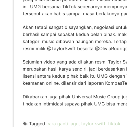
ini, UMG bersama TikTok sebenarnya mempunyai 
tersebut akan habis sampai masa berlakunya pad
Akan tetapi sangat disayangkan, negoisasi unt
berhasil sampai sepakat kedua belah pihak. mak
kategori music dibawah naungan mereka. Terla
resmi milik @TaylorSwift beserta @OliviaRodrig
Sejumlah video yang ada di akun resmi Taylor Sw
merupakan hasil karya sendiri. jadi berdasarkan l
lisensi antara kedua pihak baik itu UMG dengan 
keamanan online. dilansir dari laporan KompasT
Dikabarkan juga pihak Universal Music Group j
tindakan intimidasi supaya pihak UMG bisa men
Tagged
cara ganti lagu
,
taylor swift
,
tiktok