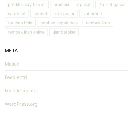
prediksi sdy hari ini
promosi
rtp slot
rtp slot gacor
satelit iot
sbobet
slot gacor
slot online
taruhan bola
taruhan sepak bola
tembak ikan
tembak ikan online
ular berbisa
META
Masuk
Feed entri
Feed komentar
WordPress.org