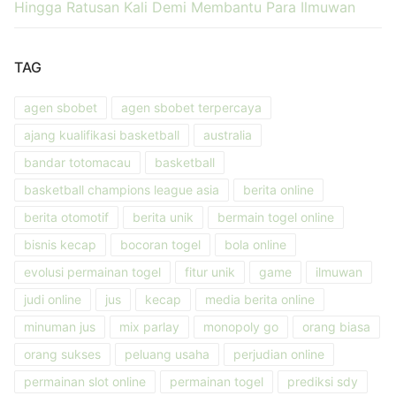
Hingga Ratusan Kali Demi Membantu Para Ilmuwan
TAG
agen sbobet
agen sbobet terpercaya
ajang kualifikasi basketball
australia
bandar totomacau
basketball
basketball champions league asia
berita online
berita otomotif
berita unik
bermain togel online
bisnis kecap
bocoran togel
bola online
evolusi permainan togel
fitur unik
game
ilmuwan
judi online
jus
kecap
media berita online
minuman jus
mix parlay
monopoly go
orang biasa
orang sukses
peluang usaha
perjudian online
permainan slot online
permainan togel
prediksi sdy